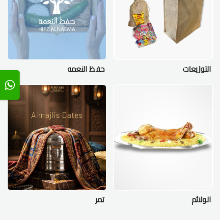
التوزيعات
حفظ النعمه
الولائم
تمر