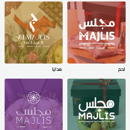
لحم
هدايا