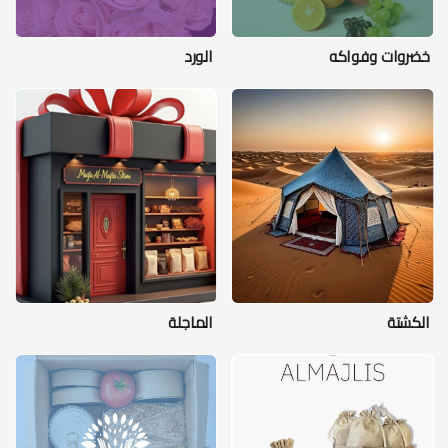
خضروات وفواكه
الورد
الكشتة
الماجلة