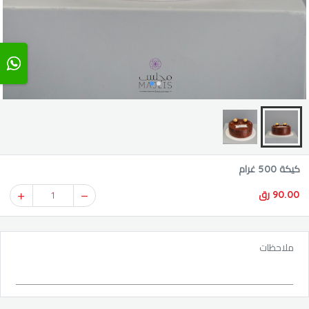
كيكة 500 غرام
90.00 رق
1
ملاحظات