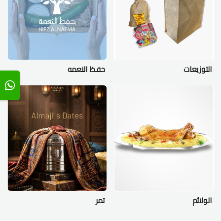
التوزيعات
حفظ النعمه
الولائم
تمر