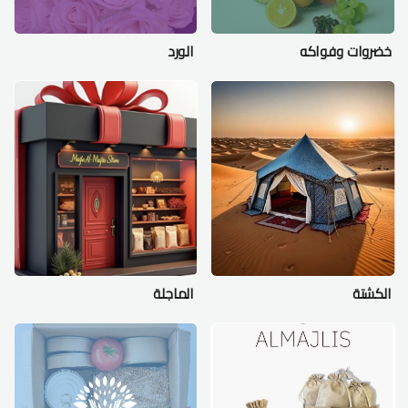
خضروات وفواكه
الورد
الكشتة
الماجلة