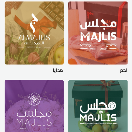
لحم
هدايا