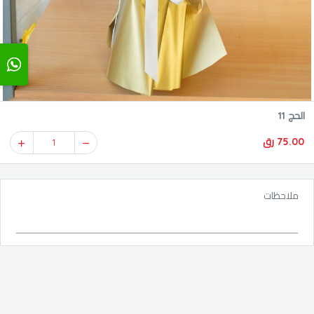
الحج 11
75.00 رق
1
ملاحظات