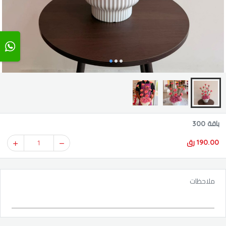
باقة 300
190.00 رق
1
ملاحظات