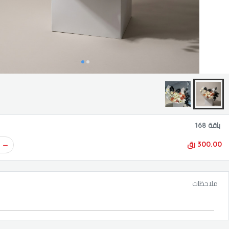
باقة 168
300.00 رق
ملاحظات