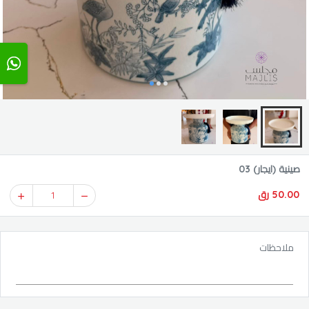
صينية (ايجار) 03
50.00 رق
1
ملاحظات